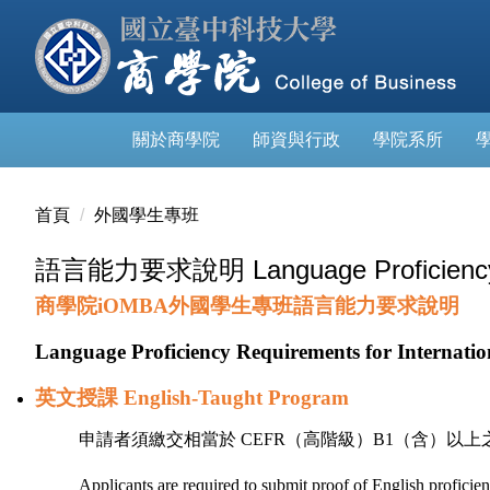
跳
到
主
要
內
關於商學院
師資與行政
學院系所
容
區
首頁
外國學生專班
語言能力要求說明 Language Proficiency 
商學院
iOMBA
外國學生專班語言能力要求說明
Language Proficiency Requirements for Internatio
英文授課
English-Taught Program
申請者須繳交相當於
CEFR
（高階級）
B1
（含）以上
Applicants are required to submit proof of English proficie