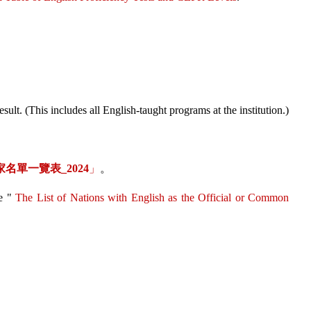
lt. (This includes all English-taught programs at the institution.)
家名單一覽表
_2024
」
。
e "
The List of Nations with English as the Official or Common