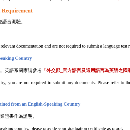
 Requirement
交語言測驗。
evant documentation and are not required to submit a language test resu
Speaking Country
。英語系國家請參考
「
外交部
_
官方語言及通用語言為英語之國
try, you are not required to submit any documents. Please refer to th
ained from an English-Speaking Country
業證書作為證明。
eaking country, please provide your graduation certificate as proof.