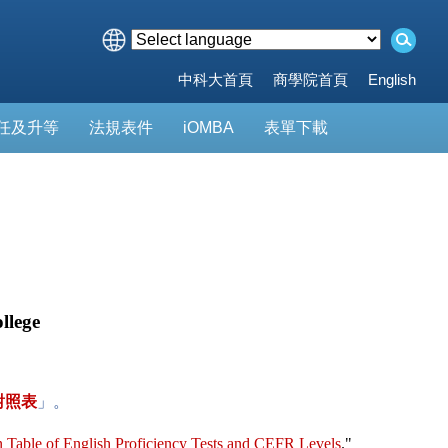
中科大首頁
商學院首頁
English
任及升等
法規表件
iOMBA
表單下載
llege
對照表
」。
 Table of English Proficiency Tests and CEFR Levels
."