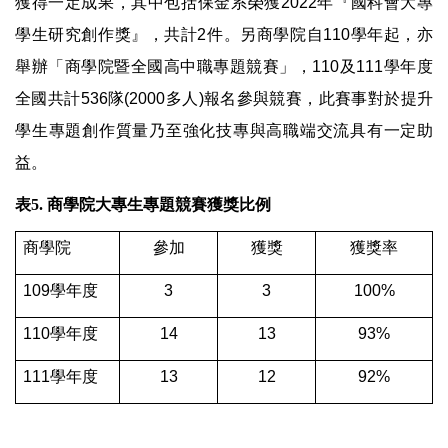
獲得一定成果，其中包括保金系榮獲2022年『國科會大專
學生研究創作獎』，共計2件。另
商學院自110學年起，亦
舉辦「商學院暨全國高中職專題競賽」，110及111學年度
全國共計536隊(2000多人)報名參與競賽，此賽事對於提升
學生專題創作質量乃至強化技專與高職端交流具有一定助
益。
表5.
商學院大專生專題競賽獲獎比例
商學院
參加
獲獎
獲獎率
109
學年度
3
3
100%
110
學年度
14
13
93%
111
學年度
13
12
92%