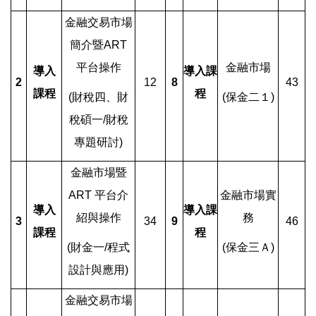
金融交易市場
簡介暨ART
平台操作
金融市場
導入
導入課
2
12
8
43
課程
程
(
財稅四、財
(
保金二１)
稅碩一/財稅
專題研討)
金融市場暨
ART 平台介
金融市場實
導入
導入課
紹與操作
務
3
34
9
46
課程
程
(
財金一/程式
(
保金三Ａ)
設計與應用)
金融交易市場