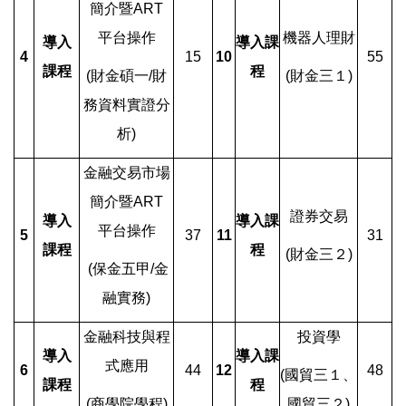
簡介暨ART
平台操作
機器人
理財
導入
導入課
4
15
10
55
課程
程
(
財金碩一/財
(
財金三１)
務資料實證分
析)
金融交易市場
簡介暨
ART
證券
交易
導入
導入課
平台操作
5
37
11
31
課程
程
(
財金三２)
(
保金五甲/金
融實務)
金融科技與程
投資
學
導入
導入課
式應用
6
44
12
48
(
國貿三１、
課程
程
(
商學院學程)
國貿三２)