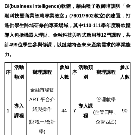
BI(business intelligence)軟體，藉由種子教師培訓與「金
融科技暨商業智慧專業教室」(7601/7602教室)的建置，打
造供學生跨域研修的專業場域，其中110-111學年度將軟體
導入包括機器人理財、金融科技與程式應用等12門課程，共
計499位學生參與修課，以鏈結符合未來產業需求的專業能
力。
活動
參加
活動類
參加
序
辦理
課程
序
辦理
課程
類別
人數
別
人數
金融市場暨
ART 平台介
管理數學
導入
導入課
紹與操作
1
44
7
90
(
企管四甲、
課程
程
(
財稅一/會計
企管四乙)
學)