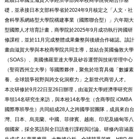
延續日本國立滋賀大學經濟學部與本校商學院長期合作基
礎，並承接日本文部科學省於2024年9月核定之「人文・社
會科學系網絡型大學院構建事業（國際聯合型）」六年期大
型國際人才培育計畫，商學院於2025年9月成功執行跨國研
修課程，並於11月完成整體成果彙整與後續合作確認。該計
畫由滋賀大學與本校商學院共同主導，並結合英國倫敦大學
（SOAS）、美國佛羅里達大學及矽谷運營與技術管理中心
（聖荷西州立大學）等國際夥伴，聚焦於培育具備「數據素
養、全球競爭視野與跨文化洞察力」之新世代商管人才。
本次研修於9月22日至26日辦理，由滋賀大學經濟學研究所
率領14名研究生來訪，與本校14名學生（含商學院 iOMBA
國際專班學生）共同組成28人之跨國學習團隊，成員來自台
灣、日本、烏克蘭、中國、菲律賓、越南、印尼及緬甸等八
個國家，採全英語與全日語進行課程與討論。研修內容涵蓋