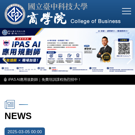
跳
到
主
要
內
容
區
🤖 iPAS AI應用規劃師｜免費培訓課程熱烈招中！
NEWS
2025-03-05 00:00