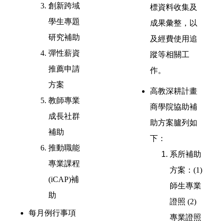
創新跨域
標資料收集及
學生專題
成果彙整，以
研究補助
及經費使用追
彈性薪資
蹤等相關工
推薦申請
作。
方案
高教深耕計畫
教師專業
商學院協助補
成長社群
助方案臚列如
補助
下：
推動職能
系所補助
專業課程
方案：(1)
(iCAP)補
師生專業
助
證照 (2)
每月例行事項
專業證照