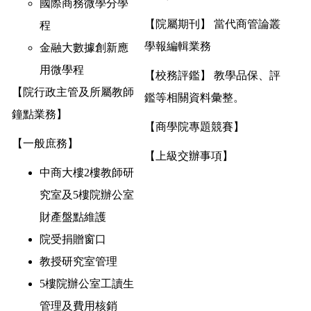
國際商務微學分學
【院屬期刊】 當代商管論叢
程
學報編輯業務
金融大數據創新應
用微學程
【校務評鑑】 教學品保、評
【院行政主管及所屬教師
鑑等相關資料彙整。
鐘點業務】
【商學院專題競賽】
【一般庶務】
【上級交辦事項】
中商大樓2樓教師研
究室及5樓院辦公室
財產盤點維護
院受捐贈窗口
教授研究室管理
5樓院辦公室工讀生
管理及費用核銷