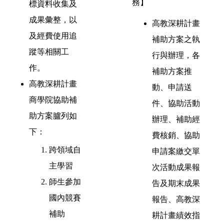
務】
標資料收集及
成果彙整，以
高教深耕計畫
及經費使用追
補助方案之執
蹤等相關工
行與辦理，各
作。
補助方案推
高教深耕計畫
動、申請送
商學院協助補
件、協助活動
助方案臚列如
辦理、補助經
下：
費核銷、協助
跨領域自
申請案繳交單
主學習
次活動成果報
師生參加
告及期末成果
國內競賽
報告、高教深
補助
耕計畫績效指