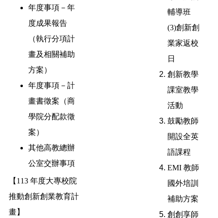
年度事項－年
輔導班
度成果報告
(3)創新創
（執行分項計
業家返校
畫及相關補助
日
方案）
創新教學
年度事項－計
課室教學
畫書徵案（商
活動
學院分配款徵
鼓勵教師
案）
開設全英
其他高教總辦
語課程
公室交辦事項
EMI 教師
【113 年度大專校院
國外培訓
推動創新創業教育計
補助方案
畫】
創創享師