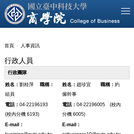
跳
到
主
要
內
容
首頁
人事資訊
區
行政人員
行政團隊
姓名：
劉桂萍
職稱：
姓名：
趙珍宜
職稱：
約
組員
僱幹事
電話：
04-22196193
電話：
04-22196005 (校內
(校內分機 6193)
分機 6005)
E-mail：
E-mail
：