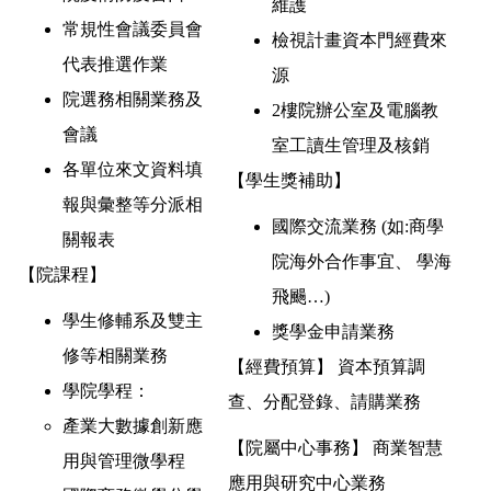
維護
常規性會議委員會
檢視計畫資本門經費來
代表推選作業
源
院選務相關業務及
2樓院辦公室及電腦教
會議
室工讀生管理及核銷
各單位來文資料填
【學生獎補助】
報與彙整等分派相
國際交流業務 (如:商學
關報表
院海外合作事宜、 學海
【院課程】
飛颺…)
學生修輔系及雙主
獎學金申請業務
修等相關業務
【經費預算】 資本預算調
學院學程：
查、分配登錄、請購業務
產業大數據創新應
【院屬中心事務】 商業智慧
用與管理微學程
應用與研究中心業務