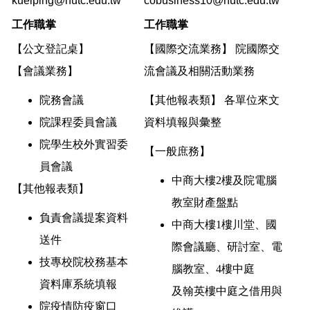
kueiping@nutc.edu.tw
cobusiness10@nutc.edu.tw
工作職掌
工作職掌
【公文登記桌】
【國際交流業務】 院國際交
【會議業務】
流會議及相關活動業務
院務會議
【其他報表類】 各單位來文
院課程委員會議
資料填報與彙整
院學生校外實習委
【一般庶務】
員會議
中商大樓2樓及院電腦
【其他報表類】
教室財產盤點
負責會議提案資料
中商大樓1樓川堂、國
送件
際會議廳、研討室、電
技專校院校務基本
腦教室、4樓中庭
資料庫系統填報
及翰英樓中庭之借用與
院疫情防疫窗口