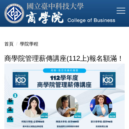
跳
到
主
要
內
容
首頁
學院學程
區
商學院管理薪傳講座(112上)報名額滿！