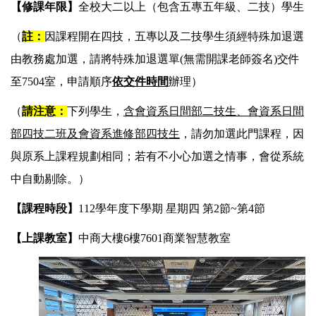
【修課年限】
全校大二以上（包含五專五年級、二技）學生
（
註：
因課程開在四技，五專以及二技學生須經特殊加退選
由教務處加選，請將特殊加退選單(
無需開課老師簽名)
交件
至7504室，申請順序
依交件時間
辦理
）
（
請
注意：
下列學生，
含會資系日間部二技生、會資系日間
部四技二班及會資系進修部四技生
，請勿加選此門課程，因
與原系上課程規劃相同
；若有不小心加選之情事，會從系統
中自動剔除。
）
【課程時段】
112學年度下學期 星期四 第2節~第4節
【上課教室】
中商大樓6樓7601商業智慧教室