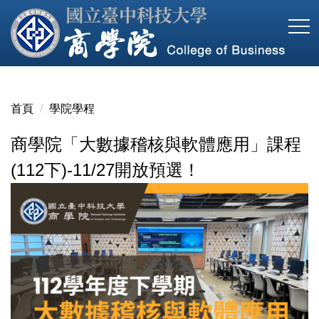
跳
到
主
要
內
容
首頁
學院學程
區
商學院「大數據稽核與軟體應用」課程
(112下)-11/27開放預選！