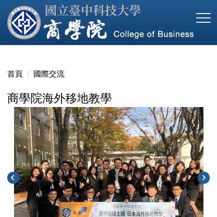
跳
到
主
要
內
容
首頁
國際交流
區
商學院海外移地教學