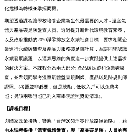
化危機為轉機並掌握商機。
期望透過課程讓學校培養企業新生代最需要的人才 - 溫室氣
體與產品碳足跡盤查人員。透過提升新世代環境教育素養，
以及政府推動的2050淨零排放之永續社會目標，要求相關企
業進行永續碳盤查及產品與服務碳足跡計算，為讓同學認識
永續發展議題，以運算思維的角度進一步實踐提供上述需求
的解決方案。本課程分為兩大部分: 產品碳足跡和企業碳盤
查，並帶領同學考溫室氣體盤查規劃師、產品碳足跡規劃師
證照。(考照並非必要，但是鼓勵，低
收入戶可以免費考
照；另該兩張證照已列入商學院證照獎勵清單
)。
【課程目標】
與國家政策接軌，響應『台灣2050淨零排放路徑策略』，藉
由
本課程提供「溫室氣體盤查」與「產品碳足跡」人員的完