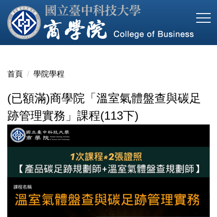
跳
到
主
要
內
容
首頁
學院學程
區
(已額滿)商學院「溫室氣體盤查與碳足
跡管理實務」課程(113下)