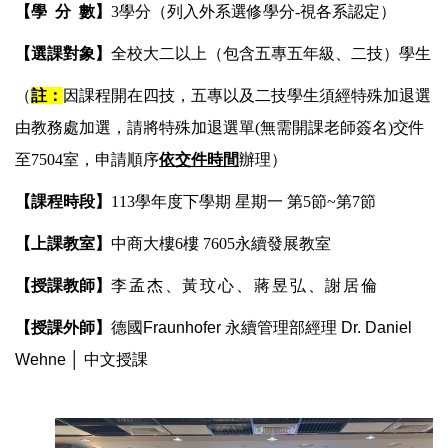
【學 分 數】
3學分
（列入外系選修學分
-
視各系認定
）
【
選課對象
】
全校大二以上（包含五專五年級、二技）學生
（
註：
因課程開在四技，五專以及二技學生須經特殊加退選
由教務處加選，請將特殊加退選單(
無需開課老師簽名)
交件
至7504室，申請順序
依交件時間
辦理
）
【課程時段】
113學年度下學期 星期一 第5節~第7節
【上課教室】
中商大樓6樓 7605永續發展教室
【
授課教師
】
李孟杰、黃玟心、蔣昱弘、謝居倫
【
授課外師
】
德國Fraunhofer 永續管理部經理 Dr. Daniel
Wehne │ 中文授課