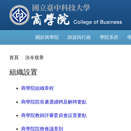
跳
到
主
要
內
關於商學院
師資與行政
學院系所
容
區
首頁
法令規章
組織設置
商學院組織章程
商學院院長遴選續聘及解聘要點
商學院教師評審委員會設置要點
商學院院務會議章則