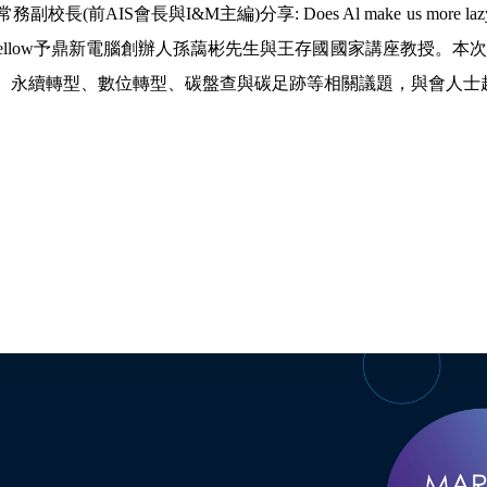
長與I&M主編)分享: Does Al make us more lazy and less creati
亦頒發CERPS Fellow予鼎新電腦創辦人孫藹彬先生與王存國國家
、永續轉型、數位轉型、碳盤查與碳足跡等相關議題，與會人士超過