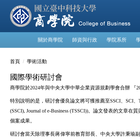
跳
到
主
要
內
關於商學院
師資與行政
學院系所
容
區
首頁
學術活動
國際學術研討會
商學院於2024年與中央大學中華企業資源規劃學會合辦 『2
特別說明的是，研討會優良論文將可獲推薦至SSCI、SCI、TSSCI等期刊進行Fast Tra
(SSCI), Journal of e-Business (TS
個案成果。
研討會當天除理事長蔣偉寧前教育部長、中央大學許秉瑜副