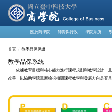
跳
到
主
要
內
關於商學院
師資與行政
學院系所
容
區
首頁
教學品保保證
教學品保系統
依據教育目標與核心能力進行課程規劃與教學設計，且藉
改善，以協助學院重新檢視相關課程教學與發展方向是否具